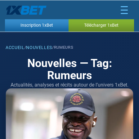
Inscription 1xBet
Télécharger 1xBet
Inscription 1xBet
ACCUEIL
NOUVELLES
/
/
RUMEURS
Bonus 1xBet
Nouvelles — Tag:
Code Promo 1xBet
Rumeurs
Connexion 1xBet
Actualités, analyses et récits autour de l’univers 1xBet.
Nouvelles
Pronostics