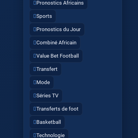
Pronostics Africains
Sports
Pronostics du Jour
Combiné Africain
Value Bet Football
Transfert
Mode
Séries TV
Transferts de foot
Basketball
Technologie