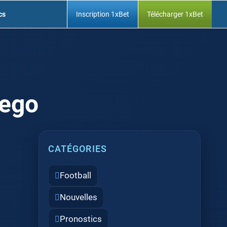
cs
Inscription 1xBet
Télécharger 1xBet
iego
CATÉGORIES
Football
Nouvelles
Pronostics