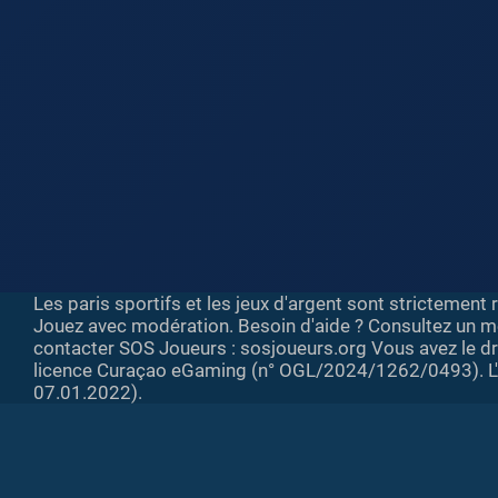
Les paris sportifs et les jeux d'argent sont stricteme
Jouez avec modération. Besoin d'aide ? Consultez un m
contacter SOS Joueurs : sosjoueurs.org Vous avez le dro
licence Curaçao eGaming (n° OGL/2024/1262/0493). L'ac
07.01.2022).