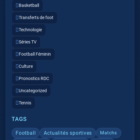
Basketball
Transferts de foot
Technologie
Séries TV
Football Féminin
Culture
Pronostics RDC
Uncategorized
Tennis
TAGS
Football
Actualités sportives
Matchs