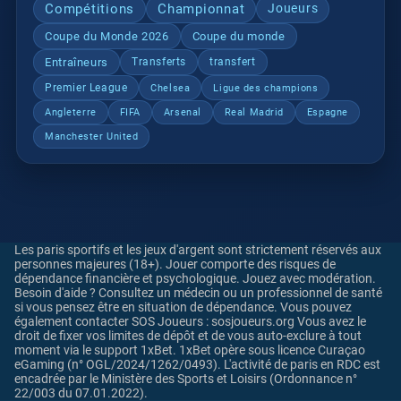
Compétitions
Championnat
Joueurs
Coupe du Monde 2026
Coupe du monde
Entraîneurs
Transferts
transfert
Premier League
Chelsea
Ligue des champions
Angleterre
FIFA
Arsenal
Real Madrid
Espagne
Manchester United
Les paris sportifs et les jeux d'argent sont strictement réservés aux
personnes majeures (18+). Jouer comporte des risques de
dépendance financière et psychologique. Jouez avec modération.
Besoin d'aide ? Consultez un médecin ou un professionnel de santé
si vous pensez être en situation de dépendance. Vous pouvez
également contacter SOS Joueurs : sosjoueurs.org Vous avez le
droit de fixer vos limites de dépôt et de vous auto-exclure à tout
moment via le support 1xBet. 1xBet opère sous licence Curaçao
eGaming (n° OGL/2024/1262/0493). L'activité de paris en RDC est
encadrée par le Ministère des Sports et Loisirs (Ordonnance n°
22/003 du 07.01.2022).