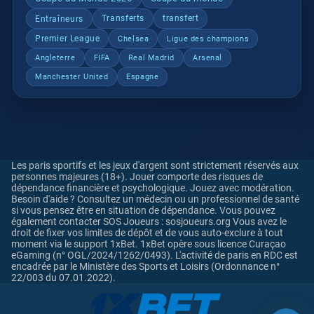
Entraîneurs
Transferts
transfert
Premier League
Chelsea
Ligue des champions
Angleterre
FIFA
Real Madrid
Arsenal
Manchester United
Espagne
Les paris sportifs et les jeux d'argent sont strictement réservés aux
personnes majeures (18+). Jouer comporte des risques de
dépendance financière et psychologique. Jouez avec modération.
Besoin d'aide ? Consultez un médecin ou un professionnel de santé
si vous pensez être en situation de dépendance. Vous pouvez
également contacter SOS Joueurs : sosjoueurs.org Vous avez le
droit de fixer vos limites de dépôt et de vous auto-exclure à tout
moment via le support 1xBet. 1xBet opère sous licence Curaçao
eGaming (n° OGL/2024/1262/0493). L'activité de paris en RDC est
encadrée par le Ministère des Sports et Loisirs (Ordonnance n°
22/003 du 07.01.2022).