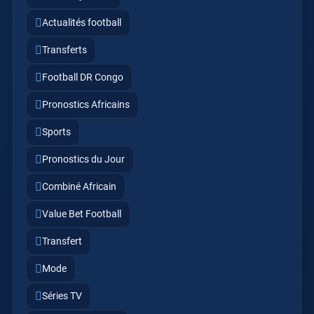
Actualités football
Transferts
Football DR Congo
Pronostics Africains
Sports
Pronostics du Jour
Combiné Africain
Value Bet Football
Transfert
Mode
Séries TV