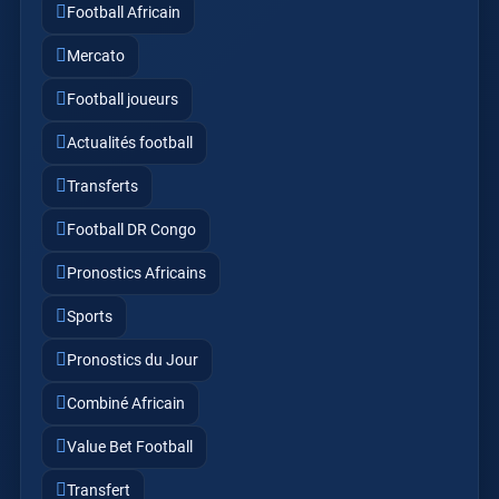
Football Africain
Mercato
Football joueurs
Actualités football
Transferts
Football DR Congo
Pronostics Africains
Sports
Pronostics du Jour
Combiné Africain
Value Bet Football
Transfert