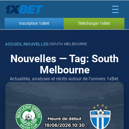
Inscription 1xBet
Télécharger 1xBet
Inscription 1xBet
ACCUEIL
NOUVELLES
/
/
SOUTH MELBOURNE
Bonus 1xBet
Nouvelles — Tag: South
Code Promo 1xBet
Melbourne
Connexion 1xBet
Actualités, analyses et récits autour de l’univers 1xBet.
Nouvelles
Pronostics