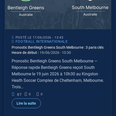
POSTÉ LE 17/06/2026 - 13:45
FOOTBALL INTERNATIONALE
Pronostic Bentleigh Greens South Melbourne : 3 paris clés
Heure de début :
19/06/2026 - 10:30
Pronostic Bentleigh Greens South Melbourne —
Réponse rapide Bentleigh Greens reçoit South
Melbourne le 19 juin 2026 à 10h30 au Kingston
Heath Soccer Complex de Cheltenham, Melbourne.
Trois…
0
0
87
Lire la suite