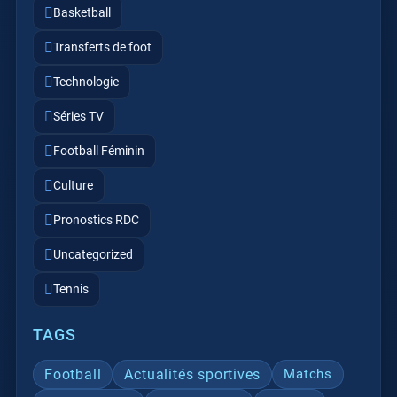
Basketball
Transferts de foot
Technologie
Séries TV
Football Féminin
Culture
Pronostics RDC
Uncategorized
Tennis
TAGS
Football
Actualités sportives
Matchs