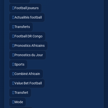
Football joueurs
Actualités football
Transferts
Football DR Congo
Pronostics Africains
Pronostics du Jour
Sports
Combiné Africain
Value Bet Football
Transfert
Mode