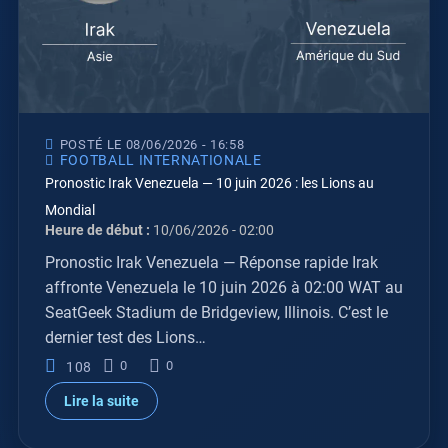
POSTÉ LE 08/06/2026 - 16:58
FOOTBALL INTERNATIONALE
Pronostic Irak Venezuela — 10 juin 2026 : les Lions au
Mondial
Heure de début :
10/06/2026 - 02:00
Pronostic Irak Venezuela — Réponse rapide Irak
affronte Venezuela le 10 juin 2026 à 02:00 WAT au
SeatGeek Stadium de Bridgeview, Illinois. C’est le
dernier test des Lions…
0
0
108
Lire la suite