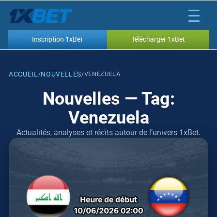
Inscription 1xBet
Télécharger 1xBet
Inscription 1xBet
ACCUEIL
NOUVELLES
/
/
VENEZUELA
Bonus 1xBet
Nouvelles — Tag:
Code Promo 1xBet
Venezuela
Connexion 1xBet
Actualités, analyses et récits autour de l’univers 1xBet.
Nouvelles
Pronostics