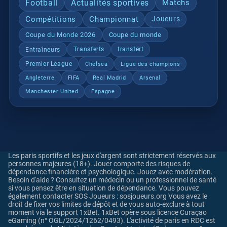
Football
Actualités sportives
Matchs
Compétitions
Championnat
Joueurs
Coupe du Monde 2026
Coupe du monde
Entraîneurs
Transferts
transfert
Premier League
Chelsea
Ligue des champions
Angleterre
FIFA
Real Madrid
Arsenal
Manchester United
Espagne
Les paris sportifs et les jeux d'argent sont strictement réservés aux
personnes majeures (18+). Jouer comporte des risques de
dépendance financière et psychologique. Jouez avec modération.
Besoin d'aide ? Consultez un médecin ou un professionnel de santé
si vous pensez être en situation de dépendance. Vous pouvez
également contacter SOS Joueurs : sosjoueurs.org Vous avez le
droit de fixer vos limites de dépôt et de vous auto-exclure à tout
moment via le support 1xBet. 1xBet opère sous licence Curaçao
eGaming (n° OGL/2024/1262/0493). L'activité de paris en RDC est