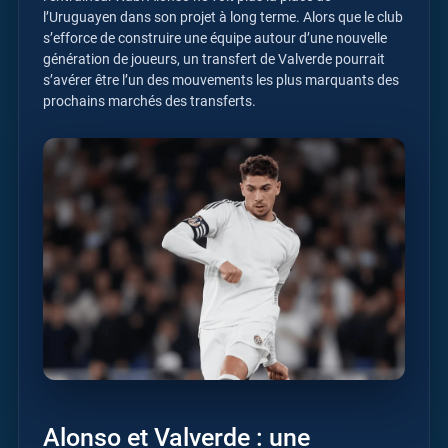
l’Uruguayen dans son projet à long terme. Alors que le club
s’efforce de construire une équipe autour d’une nouvelle
génération de joueurs, un transfert de Valverde pourrait
s’avérer être l’un des mouvements les plus marquants des
prochains marchés des transferts.
Alonso et Valverde : une