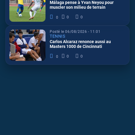
Málaga pense à Yvan Neyou pour
muscler son milieu de terrain
0
0
0
Posté le 06/08/2026 - 11:01
TENNIS
Carlos Alcaraz renonce aussi au
Masters 1000 de Cincinnati
0
0
0