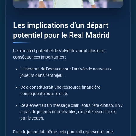
Les implications d’un départ
potentiel pour le Real Madrid
Le transfert potentiel de Valverde aurait plusieurs
conséquences importantes :
Il libérerait de l’espace pour l’arrivée de nouveaux
joueurs dans l’entrejeu.
Cela constituerait une ressource financière
conséquente pour le club.
Cela enverrait un message clair : sous l’ère Alonso, il n’y
a pas de joueurs intouchables, excepté ceux choisis
par le coach.
Pour le joueur lui-même, cela pourrait représenter une