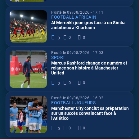
Posté le 09/08/2026 - 17:11
FOOTBALL AFRICAIN
Al Merreikh joue gros face à un Simba
ambitieux à Khartoum
0
0
0
Posté le 09/08/2026 - 17:03
SPORT
Marcus Rashford change de numéro et
relance son histoire à Manchester
United
0
0
0
Posté le 09/08/2026 - 16:02
FOOTBALL JOUEURS
Manchester City conclut sa préparation
sur un succès convaincant face à
l’Atlético
0
0
0