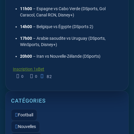
11h00
– Espagne vs Cabo Verde (DSports, Gol
Caracol, Canal RCN, Disney+)
14h00
– Belgique vs Égypte (DSports 2)
17h00
– Arabie saoudite vs Uruguay (DSports,
WinSports, Disney+)
20h00
– Iran vs Nouvelle-Zélande (DSports)
Inscription 1xBet
0
0
82
CATÉGORIES
Football
Nouvelles