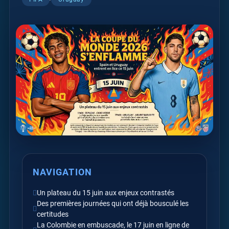
NAVIGATION
Un plateau du 15 juin aux enjeux contrastés
Des premières journées qui ont déjà bousculé les
certitudes
La Colombie en embuscade, le 17 juin en ligne de