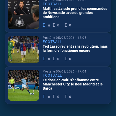
Posté le 05/08/2026 - 19:05
FOOTBALL
Matthias Jaissle prend les commandes
de Newcastle avec de grandes
ambitions
0
0
0
Posté le 05/08/2026 - 18:05
FOOTBALL
Ted Lasso revient sans révolution, mais
la formule fonctionne encore
0
0
0
Posté le 05/08/2026 - 17:04
FOOTBALL
Le dossier Rodri s’enflamme entre
Manchester City, le Real Madrid et le
Barça
0
0
0