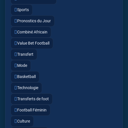
Sports
Pronostics du Jour
Combiné Africain
Value Bet Football
Transfert
Mode
Basketball
Technologie
Transferts de foot
Football Féminin
Culture