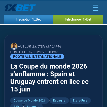
Inscription 1xBet
Télécharger 1xBet
Inscription 1xBet
Bonus 1xBet
AUTEUR :
LUCIEN MALAMA
Code Promo 1xBet
POSTÉ LE 15/06/2026 - 01:38
FOOTBALL INTERNATIONALE
Connexion 1xBet
La Coupe du monde 2026
s’enflamme : Spain et
Nouvelles
Uruguay entrent en lice ce
Pronostics
15 juin
,
,
,
Coupe du Monde 2026
Espagne
États-Unis
,
FIFA
Uruguay