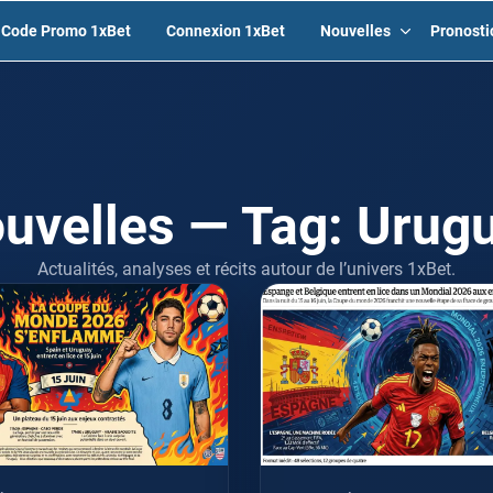
Code Promo 1xBet
Connexion 1xBet
Nouvelles
Pronosti
uvelles — Tag: Urug
Actualités, analyses et récits autour de l’univers 1xBet.