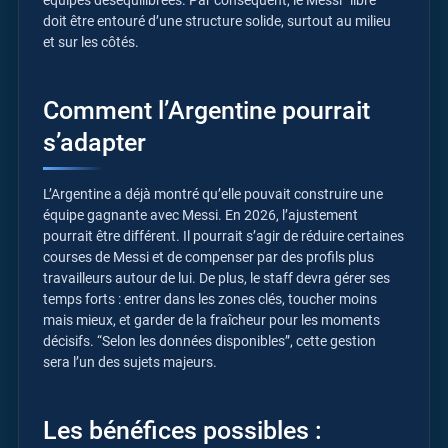
équipes déséquilibrées. Par conséquent, le Messi “libre”
doit être entouré d’une structure solide, surtout au milieu
et sur les côtés.
Comment l’Argentine pourrait
s’adapter
L’Argentine a déjà montré qu’elle pouvait construire une
équipe gagnante avec Messi. En 2026, l’ajustement
pourrait être différent. Il pourrait s’agir de réduire certaines
courses de Messi et de compenser par des profils plus
travailleurs autour de lui. De plus, le staff devra gérer ses
temps forts : entrer dans les zones clés, toucher moins
mais mieux, et garder de la fraîcheur pour les moments
décisifs. “Selon les données disponibles”, cette gestion
sera l’un des sujets majeurs.
Les bénéfices possibles :