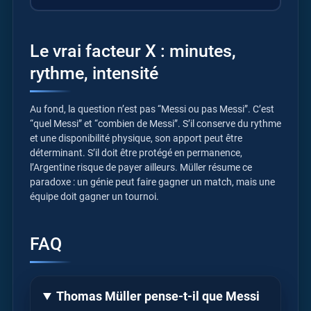
Le vrai facteur X : minutes,
rythme, intensité
Au fond, la question n’est pas “Messi ou pas Messi”. C’est
“quel Messi” et “combien de Messi”. S’il conserve du rythme
et une disponibilité physique, son apport peut être
déterminant. S’il doit être protégé en permanence,
l’Argentine risque de payer ailleurs. Müller résume ce
paradoxe : un génie peut faire gagner un match, mais une
équipe doit gagner un tournoi.
FAQ
Thomas Müller pense-t-il que Messi