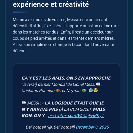
expérience et créativité
Même avec moins de volume, Messi reste un aimant
défensif. Il attire, fixe, libère. Il apporte aussi un calme rare
dans les matches tendus. Enfin, il reste un décideur sur
coups de pied arrêtés et dans les trente derniers mètres.
Ainsi, son simple nom change la façon dont l’adversaire
défend.
𝗖̧𝗔 𝗬 𝗘𝗦𝗧 𝗟𝗘𝗦 𝗔𝗠𝗜𝗦, 𝗢𝗡 𝗦’𝗘𝗡 𝗔𝗣𝗣𝗥𝗢𝗖𝗛𝗘
: le (vrai) dernier Mondial de Lionel Messi
,
Cristiano Ronaldo
, et Neymar
.
MESSI : « 𝗟𝗔 𝗟𝗢𝗚𝗜𝗤𝗨𝗘 𝗘́𝗧𝗔𝗜𝗧 𝗤𝗨𝗘 𝗝𝗘
𝗡’𝗬 𝗔𝗥𝗥𝗜𝗩𝗘 𝗣𝗔𝗦 (À LA CDM 2026). 𝗠𝗔𝗜𝗦
𝗕𝗢𝗡, 𝗢𝗡 𝗬…
pic.twitter.com/WhCqEHRKy7
— BeFootball (@_BeFootball)
December 8, 2025