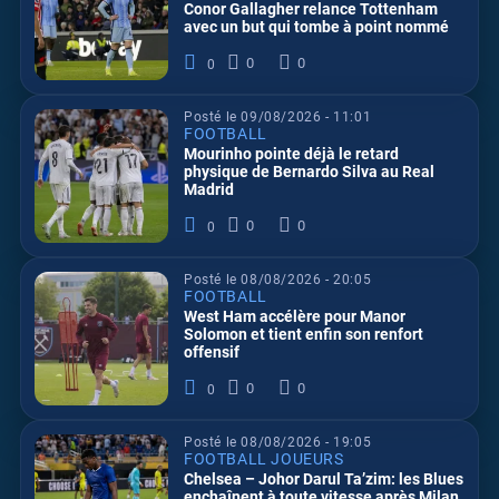
Conor Gallagher relance Tottenham
avec un but qui tombe à point nommé
0
0
0
Posté le 09/08/2026 - 11:01
FOOTBALL
Mourinho pointe déjà le retard
physique de Bernardo Silva au Real
Madrid
0
0
0
Posté le 08/08/2026 - 20:05
FOOTBALL
West Ham accélère pour Manor
Solomon et tient enfin son renfort
offensif
0
0
0
Posté le 08/08/2026 - 19:05
FOOTBALL JOUEURS
Chelsea – Johor Darul Ta’zim: les Blues
enchaînent à toute vitesse après Milan