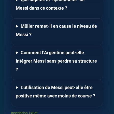
Messi dans ce contexte ?
Müller remet-il en cause le niveau de
Messi ?
Comment l’Argentine peut-elle
intégrer Messi sans perdre sa structure
?
L’utilisation de Messi peut-elle être
positive même avec moins de course ?
Inscription 1xBet