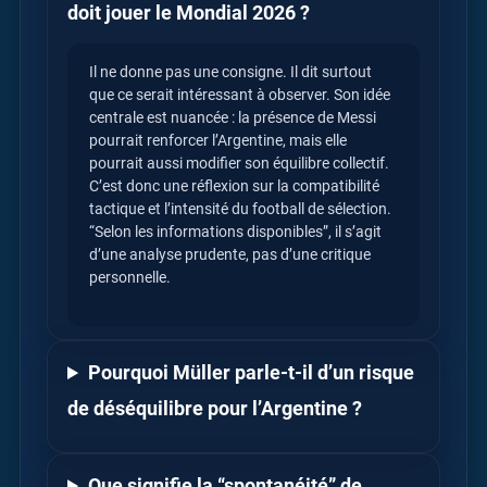
doit jouer le Mondial 2026 ?
Il ne donne pas une consigne. Il dit surtout
que ce serait intéressant à observer. Son idée
centrale est nuancée : la présence de Messi
pourrait renforcer l’Argentine, mais elle
pourrait aussi modifier son équilibre collectif.
C’est donc une réflexion sur la compatibilité
tactique et l’intensité du football de sélection.
“Selon les informations disponibles”, il s’agit
d’une analyse prudente, pas d’une critique
personnelle.
Pourquoi Müller parle-t-il d’un risque
de déséquilibre pour l’Argentine ?
Que signifie la “spontanéité” de