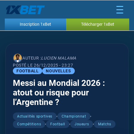
Inscription 1xBet
Télécharger 1xBet
Inscription 1xBet
Bonus 1xBet
AUTEUR :
LUCIEN MALAMA
Code Promo 1xBet
POSTÉ LE 26/12/2025 - 23:27
FOOTBALL
NOUVELLES
Connexion 1xBet
Messi au Mondial 2026 :
atout ou risque pour
Nouvelles
l’Argentine ?
Pronostics
,
,
Actualités sportives
Championnat
,
,
,
Compétitions
Football
Joueurs
Matchs