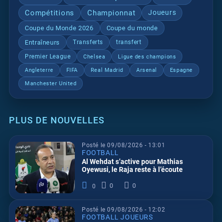
Compétitions
Championnat
Joueurs
Coupe du Monde 2026
Coupe du monde
Entraîneurs
Transferts
transfert
Premier League
Chelsea
Ligue des champions
Angleterre
FIFA
Real Madrid
Arsenal
Espagne
Manchester United
PLUS DE NOUVELLES
Posté le 09/08/2026 - 13:01
FOOTBALL
Al Wehdat s’active pour Mathias
Oyewusi, le Raja reste à l’écoute
0
0
0
Posté le 09/08/2026 - 12:02
FOOTBALL JOUEURS