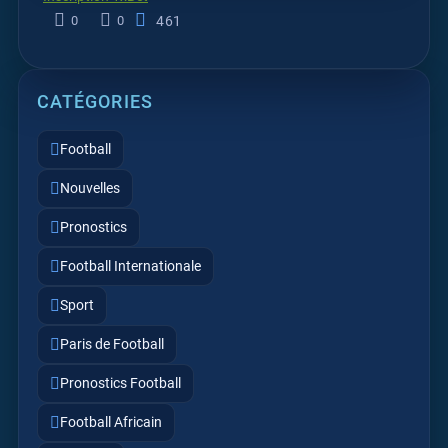
0
0
461
CATÉGORIES
Football
Nouvelles
Pronostics
Football Internationale
Sport
Paris de Football
Pronostics Football
Football Africain