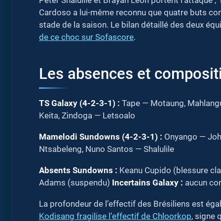
Cardoso a lui-même reconnu que quatre buts con
stade de la saison. Le bilan détaillé des deux éq
de ce choc sur Sofascore
.
Les absences et composit
TS Galaxy (4-2-3-1) :
Tape — Motaung, Mahlangu,
Keita, Zindoga — Letsoalo
Mamelodi Sundowns (4-2-3-1) :
Onyango — Joha
Ntsabeleng, Nuno Santos — Shalulile
Absents Sundowns :
Keanu Cupido (blessure cla
Adams (suspendu)
Incertains Galaxy :
aucun co
La profondeur de l’effectif des Brésiliens est é
Kodisang fragilise l’effectif de Chloorkop
, signe 