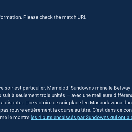
nformation. Please check the match URL.
, ce soir est particulier. Mamelodi Sundowns mène le Betway
 suit à seulement trois unités — avec une meilleure différen
 à disputer. Une victoire ce soir place les Masandawana da
 pas rouvre entièrement la course au titre. C’est dans ce con
mme le montre
les 4 buts encaissés par Sundowns qui ont al