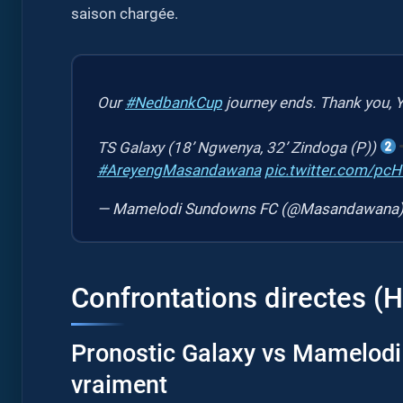
saison chargée.
Our
#NedbankCup
journey ends. Thank you, Y
TS Galaxy (18’ Ngwenya, 32’ Zindoga (P))
#AreyengMasandawana
pic.twitter.com/p
— Mamelodi Sundowns FC (@Masandawana
Confrontations directes (
Pronostic Galaxy vs Mamelodi
vraiment