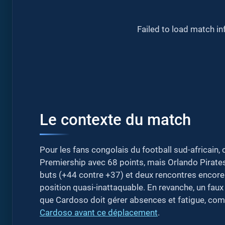
Failed to load match i
Le contexte du match
Pour les fans congolais du football sud-africain
Premiership avec 68 points, mais Orlando Pirates
buts (+44 contre +37) et deux rencontres encore
position quasi-inattaquable. En revanche, un faux
que Cardoso doit gérer absences et fatigue, co
Cardoso avant ce déplacement
.