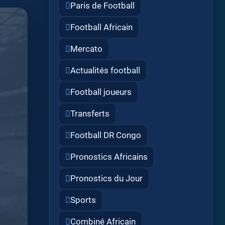
Paris de Football
Football Africain
Mercato
Actualités football
Football joueurs
Transferts
Football DR Congo
Pronostics Africains
Pronostics du Jour
Sports
Combiné Africain