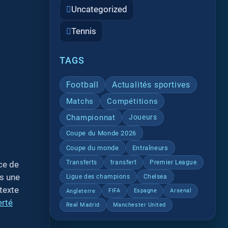
Uncategorized
Tennis
TAGS
Football
Actualités sportives
Matchs
Compétitions
Championnat
Joueurs
Coupe du Monde 2026
Coupe du monde
Entraîneurs
Transferts
transfert
Premier League
ce de
ns une
Ligue des champions
Chelsea
texte
Angleterre
FIFA
Espagne
Arsenal
erté
Real Madrid
Manchester United