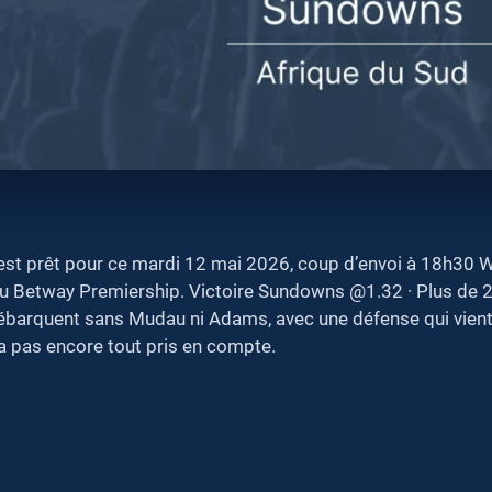
st prêt pour ce mardi 12 mai 2026, coup d’envoi à 18h30 
u Betway Premiership. Victoire Sundowns @1.32 · Plus de 2
ébarquent sans Mudau ni Adams, avec une défense qui vien
a pas encore tout pris en compte.