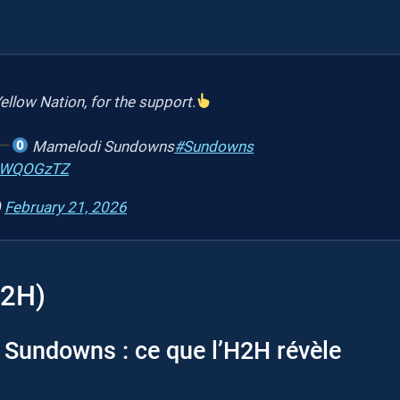
ellow Nation, for the support.
Mamelodi Sundowns
#Sundowns
cHWQOGzTZ
)
February 21, 2026
H2H)
 Sundowns : ce que l’H2H révèle