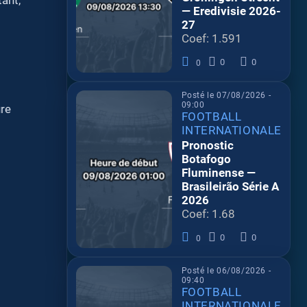
— Eredivisie 2026-
27
Coef: 1.591
0
0
0
Posté le 07/08/2026 -
09:00
ure
FOOTBALL
INTERNATIONALE
Pronostic
Botafogo
Fluminense —
Brasileirão Série A
2026
Coef: 1.68
0
0
0
Posté le 06/08/2026 -
09:40
FOOTBALL
INTERNATIONALE