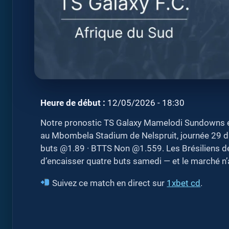
Heure de début :
12/05/2026 - 18:30
Notre pronostic TS Galaxy Mamelodi Sundowns e
au Mbombela Stadium de Nelspruit, journée 29 d
buts @1.89 · BTTS Non @1.559. Les Brésiliens d
d’encaisser quatre buts samedi — et le marché n’
Suivez ce match en direct sur
1xbet cd
.