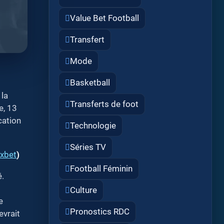
Value Bet Football
Transfert
Mode
Basketball
 la
Transferts de foot
e, 13
cation
Technologie
Séries TV
xbet
)
Football Féminin
é.
Culture
e
Pronostics RDC
evrait