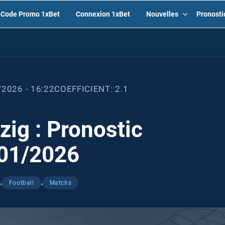
Code Promo 1xBet
Connexion 1xBet
Nouvelles
Pronosti
2026 - 16:22
COEFFICIENT: 2.1
zig : Pronostic
/01/2026
,
,
Football
Matchs