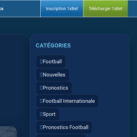
cs
Inscription 1xBet
Télécharger 1xBet
CATÉGORIES
Football
Nouvelles
Pronostics
Football Internationale
Sport
Pronostics Football