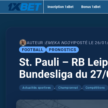
Inscription 1xBet
Bonus 1xBet
AUTEUR :
EMEKA NGOYI
POSTÉ LE 26/01/
FOOTBALL
PRONOSTICS
St. Pauli – RB Leip
Bundesliga du 27
,
,
Actualités sportives
Championnat
Compétitions