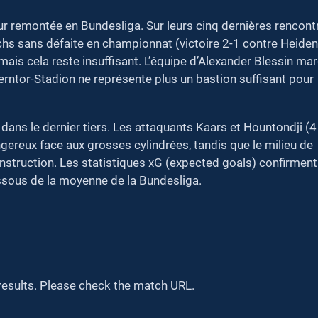
eur remontée en Bundesliga. Sur leurs cinq dernières rencontr
chs sans défaite en championnat (victoire 2-1 contre Heide
mais cela reste insuffisant. L’équipe d’Alexander Blessin ma
lerntor-Stadion ne représente plus un bastion suffisant pour
ans le dernier tiers. Les attaquants Kaars et Hountondji (4
gereux face aux grosses cylindrées, tandis que le milieu de
onstruction. Les statistiques xG (expected goals) confirment
ssous de la moyenne de la Bundesliga.
results. Please check the match URL.