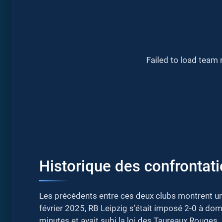
Failed to load team 
Historique des confrontat
Les précédents entre ces deux clubs montrent une
février 2025, RB Leipzig s’était imposé 2-0 à domic
minutes et avait subi la loi des Taureaux Rouges.