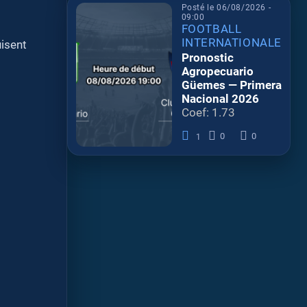
Posté le 06/08/2026 -
09:00
FOOTBALL
INTERNATIONALE
uisent
Pronostic
Agropecuario
Güemes — Primera
Nacional 2026
Coef: 1.73
0
0
1