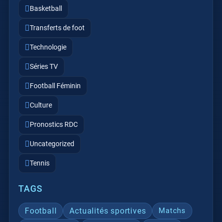
Basketball
Transferts de foot
Technologie
Séries TV
Football Féminin
Culture
Pronostics RDC
Uncategorized
Tennis
TAGS
Football
Actualités sportives
Matchs