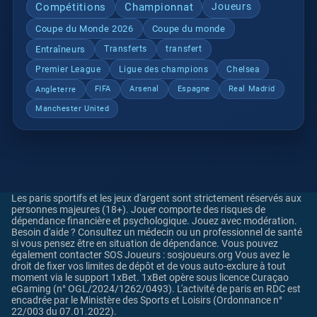
Compétitions
Championnat
Joueurs
Coupe du Monde 2026
Coupe du monde
Entraîneurs
Transferts
transfert
Premier League
Ligue des champions
Chelsea
Angleterre
FIFA
Arsenal
Espagne
Real Madrid
Manchester United
Les paris sportifs et les jeux d'argent sont strictement réservés aux
personnes majeures (18+). Jouer comporte des risques de
dépendance financière et psychologique. Jouez avec modération.
Besoin d'aide ? Consultez un médecin ou un professionnel de santé
si vous pensez être en situation de dépendance. Vous pouvez
également contacter SOS Joueurs : sosjoueurs.org Vous avez le
droit de fixer vos limites de dépôt et de vous auto-exclure à tout
moment via le support 1xBet. 1xBet opère sous licence Curaçao
eGaming (n° OGL/2024/1262/0493). L'activité de paris en RDC est
encadrée par le Ministère des Sports et Loisirs (Ordonnance n°
22/003 du 07.01.2022).