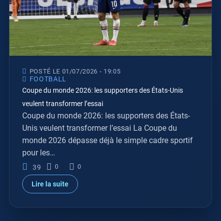
POSTÉ LE 01/07/2026 - 19:05
FOOTBALL
Coupe du monde 2026: les supporters des États-Unis
veulent transformer l’essai
Coupe du monde 2026: les supporters des États-
Unis veulent transformer l’essai La Coupe du
monde 2026 dépasse déjà le simple cadre sportif
pour les…
0
0
39
Lire la suite