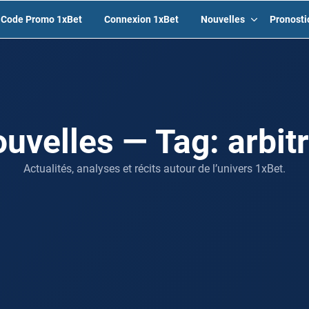
Code Promo 1xBet
Connexion 1xBet
Nouvelles
Pronosti
uvelles — Tag: arbit
Actualités, analyses et récits autour de l’univers 1xBet.