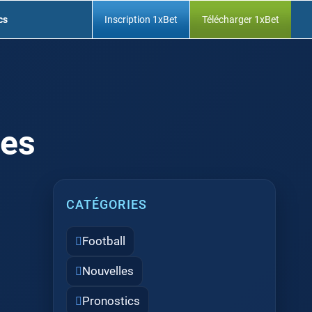
cs
Inscription 1xBet
Télécharger 1xBet
res
CATÉGORIES
Football
Nouvelles
Pronostics