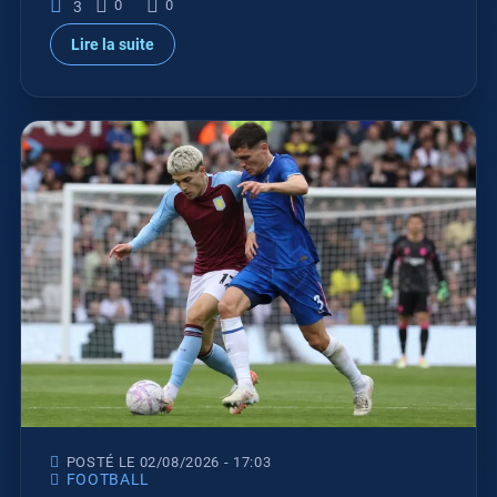
0
0
3
Lire la suite
POSTÉ LE 02/08/2026 - 17:03
FOOTBALL