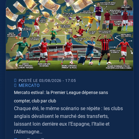
POSTÉ LE 03/08/2026 - 17:05
MERCATO
Mercato estival : la Premier League dépense sans
compter, club par club
Chaque été, le même scénario se répète : les clubs
anglais dévalisent le marché des transferts,
laissant loin derrière eux l’Espagne, l’Italie et
l’Allemagne…