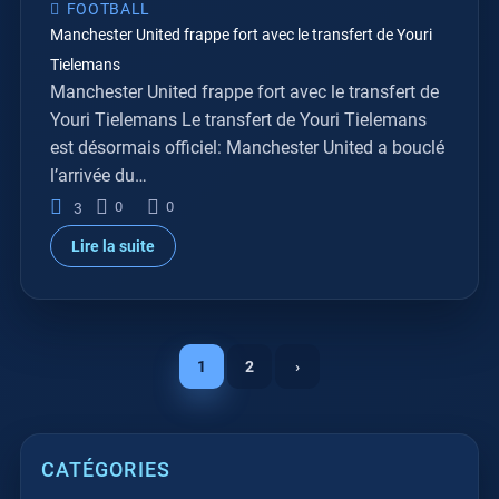
FOOTBALL
Manchester United frappe fort avec le transfert de Youri
Tielemans
Manchester United frappe fort avec le transfert de
Youri Tielemans Le transfert de Youri Tielemans
est désormais officiel: Manchester United a bouclé
l’arrivée du…
0
0
3
Lire la suite
1
2
›
Suivant
Pagination
CATÉGORIES