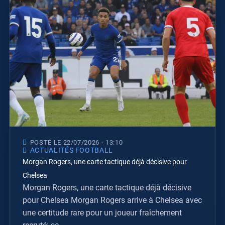
POSTÉ LE 22/07/2026 - 13:10
ACTUALITÉS FOOTBALL
Morgan Rogers, une carte tactique déjà décisive pour
Chelsea
Morgan Rogers, une carte tactique déjà décisive
pour Chelsea Morgan Rogers arrive à Chelsea avec
une certitude rare pour un joueur fraîchement