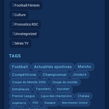
Football Féminin
Culture
Pronostics RDC
Uncategorized
Séries TV
TAGS
Football
Actualités sportives
Matchs
Compétitions
Championnat
Joueurs
Coupe du Monde 2026
Coupe du monde
Entraîneurs
Transferts
transfert
Premier League
Ligue des champions
Chelsea
Angleterre
FIFA
Espagne
Manchester United