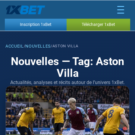
Inscription 1xBet
Télécharger 1xBet
Inscription 1xBet
ACCUEIL
NOUVELLES
/
/
ASTON VILLA
Bonus 1xBet
Nouvelles — Tag: Aston
Code Promo 1xBet
Villa
Connexion 1xBet
Actualités, analyses et récits autour de l’univers 1xBet.
Nouvelles
Pronostics