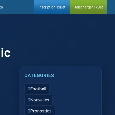
cs
Inscription 1xBet
Télécharger 1xBet
ic
CATÉGORIES
Football
Nouvelles
Pronostics