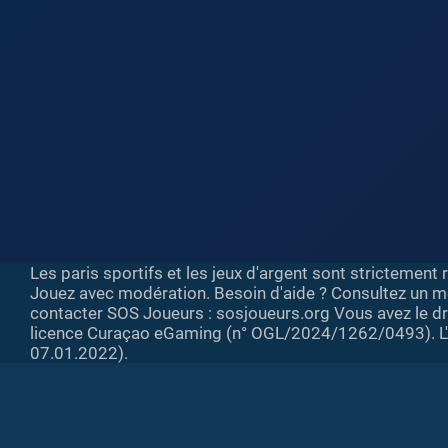
Les paris sportifs et les jeux d'argent sont stricteme
Jouez avec modération. Besoin d'aide ? Consultez un m
contacter SOS Joueurs : sosjoueurs.org Vous avez le dro
licence Curaçao eGaming (n° OGL/2024/1262/0493). L'ac
07.01.2022).