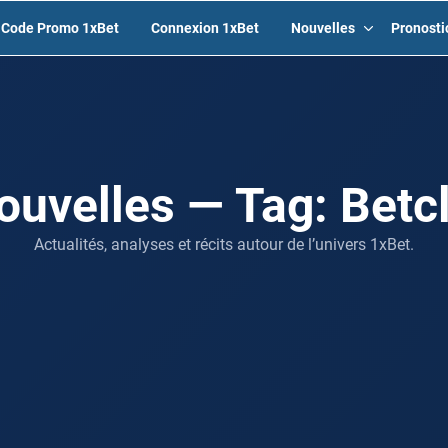
Code Promo 1xBet
Connexion 1xBet
Nouvelles
Pronosti
ouvelles — Tag: Betcl
Actualités, analyses et récits autour de l’univers 1xBet.