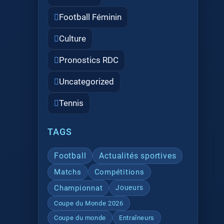
Football Féminin
Culture
Pronostics RDC
Uncategorized
Tennis
TAGS
Football
Actualités sportives
Matchs
Compétitions
Championnat
Joueurs
Coupe du Monde 2026
Coupe du monde
Entraîneurs