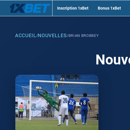
Inscription 1xBet
Bonus 1xBet
ACCUEIL
NOUVELLES
/
/
BRIAN BROBBEY
Nouve