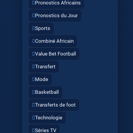
Pronostics Africains
Pronostics du Jour
Sports
Combiné Africain
Value Bet Football
Transfert
Mode
Basketball
Transferts de foot
Technologie
Séries TV