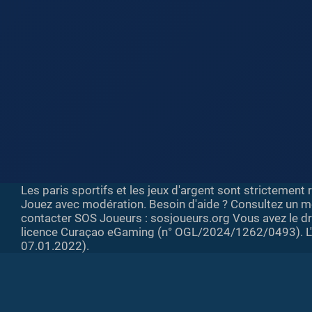
Les paris sportifs et les jeux d'argent sont stricteme
Jouez avec modération. Besoin d'aide ? Consultez un m
contacter SOS Joueurs : sosjoueurs.org Vous avez le dro
licence Curaçao eGaming (n° OGL/2024/1262/0493). L'ac
07.01.2022).