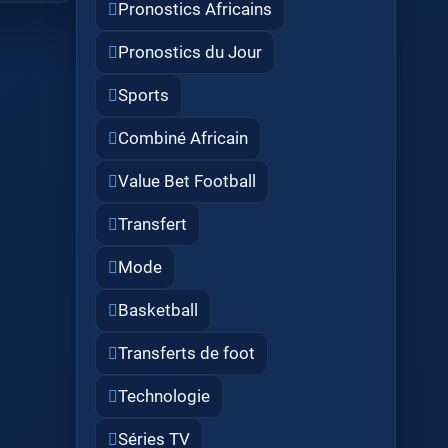
Pronostics Africains
Pronostics du Jour
Sports
Combiné Africain
Value Bet Football
Transfert
Mode
Basketball
Transferts de foot
Technologie
Séries TV