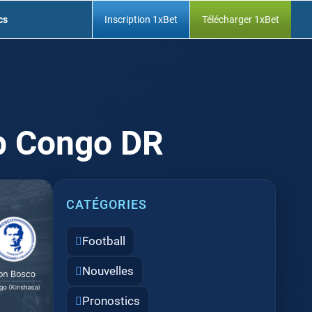
cs
Inscription 1xBet
Télécharger 1xBet
p Congo DR
CATÉGORIES
Football
Nouvelles
Pronostics