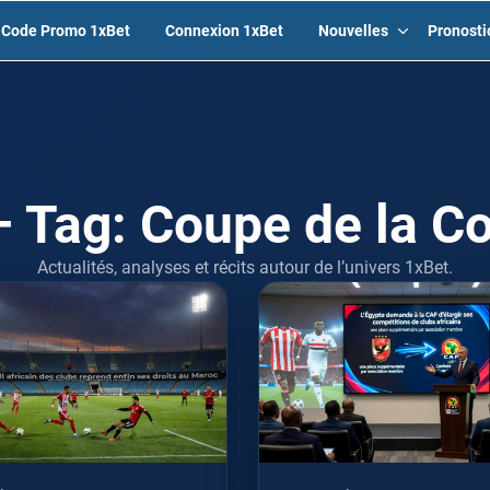
Code Promo 1xBet
Connexion 1xBet
Nouvelles
Pronosti
 Tag: Coupe de la C
Actualités, analyses et récits autour de l’univers 1xBet.