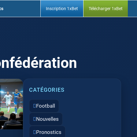
cs
Inscription 1xBet
Télécharger 1xBet
onfédération
CATÉGORIES
Football
Nouvelles
Pronostics