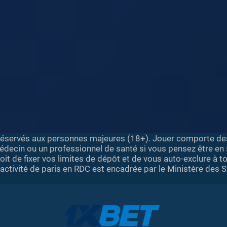
nt réservés aux personnes majeures (18+). Jouer comporte d
édecin ou un professionnel de santé si vous pensez être e
it de fixer vos limites de dépôt et de vous auto-exclure à 
tivité de paris en RDC est encadrée par le Ministère des S