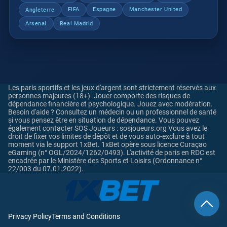
Angleterre
FIFA
Espagne
Manchester United
Arsenal
Real Madrid
Les paris sportifs et les jeux d'argent sont strictement réservés aux
personnes majeures (18+). Jouer comporte des risques de
dépendance financière et psychologique. Jouez avec modération.
Besoin d'aide ? Consultez un médecin ou un professionnel de santé
si vous pensez être en situation de dépendance. Vous pouvez
également contacter SOS Joueurs : sosjoueurs.org Vous avez le
droit de fixer vos limites de dépôt et de vous auto-exclure à tout
moment via le support 1xBet. 1xBet opère sous licence Curaçao
eGaming (n° OGL/2024/1262/0493). L'activité de paris en RDC est
encadrée par le Ministère des Sports et Loisirs (Ordonnance n°
22/003 du 07.01.2022).
Privacy Policy
Terms and Conditions