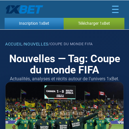
Inscription 1xBet
Télécharger 1xBet
Inscription 1xBet
ACCUEIL
NOUVELLES
/
/
COUPE DU MONDE FIFA
Bonus 1xBet
Nouvelles — Tag: Coupe
Code Promo 1xBet
du monde FIFA
Connexion 1xBet
Actualités, analyses et récits autour de l’univers 1xBet.
Nouvelles
Pronostics