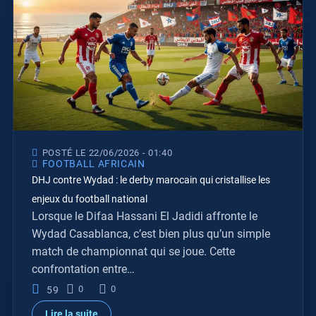
POSTÉ LE 22/06/2026 - 01:40
FOOTBALL AFRICAIN
DHJ contre Wydad : le derby marocain qui cristallise les
enjeux du football national
Lorsque le Difaa Hassani El Jadidi affronte le
Wydad Casablanca, c’est bien plus qu’un simple
match de championnat qui se joue. Cette
confrontation entre…
0
0
59
Lire la suite