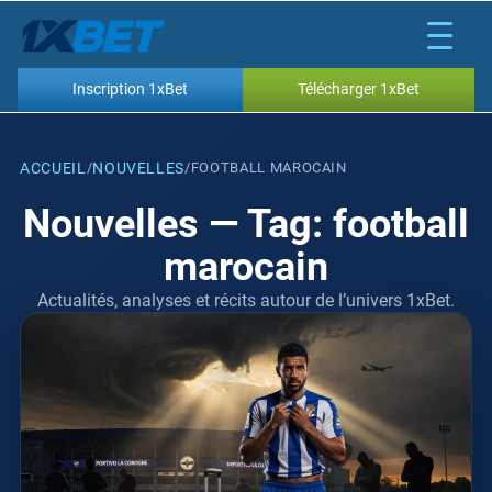
Inscription 1xBet
Télécharger 1xBet
Inscription 1xBet
ACCUEIL
NOUVELLES
/
/
FOOTBALL MAROCAIN
Bonus 1xBet
Nouvelles — Tag: football
Code Promo 1xBet
marocain
Connexion 1xBet
Actualités, analyses et récits autour de l’univers 1xBet.
Nouvelles
Pronostics