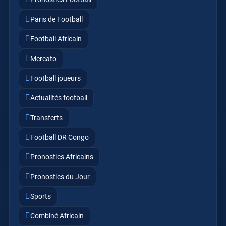
Paris de Football
Football Africain
Mercato
Football joueurs
Actualités football
Transferts
Football DR Congo
Pronostics Africains
Pronostics du Jour
Sports
Combiné Africain