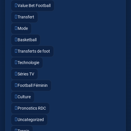
Value Bet Football
Transfert
Mode
Basketball
Transferts de foot
Technologie
Séries TV
Football Féminin
Culture
Pronostics RDC
Uncategorized
Tennis