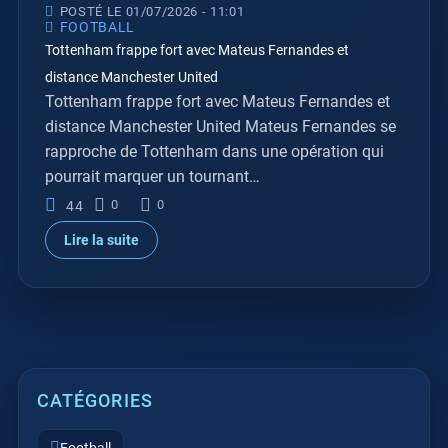
POSTÉ LE 01/07/2026 - 11:01
FOOTBALL
Tottenham frappe fort avec Mateus Fernandes et
distance Manchester United
Tottenham frappe fort avec Mateus Fernandes et
distance Manchester United Mateus Fernandes se
rapproche de Tottenham dans une opération qui
pourrait marquer un tournant…
0
0
44
Lire la suite
CATÉGORIES
Football