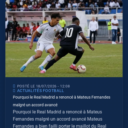
POSTÉ LE 18/07/2026 - 12:08
ACTUALITÉS FOOTBALL
Pourquoi le Real Madrid a renoncé à Mateus Fernandes
malgré un accord avancé
Pourquoi le Real Madrid a renoncé à Mateus
Fernandes malgré un accord avancé Mateus
Fernandes a bien failli porter le maillot du Real