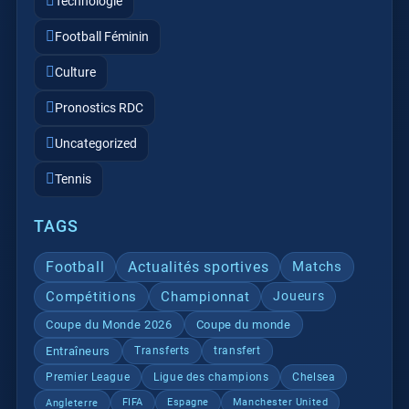
Technologie
Football Féminin
Culture
Pronostics RDC
Uncategorized
Tennis
TAGS
Football
Actualités sportives
Matchs
Compétitions
Championnat
Joueurs
Coupe du Monde 2026
Coupe du monde
Entraîneurs
Transferts
transfert
Premier League
Ligue des champions
Chelsea
Angleterre
FIFA
Espagne
Manchester United