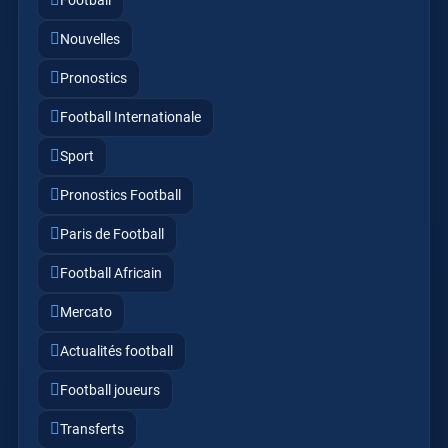
Nouvelles
Pronostics
Football Internationale
Sport
Pronostics Football
Paris de Football
Football Africain
Mercato
Actualités football
Football joueurs
Transferts