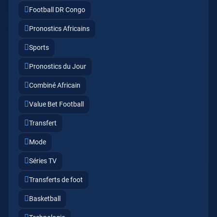
Football DR Congo
Pronostics Africains
Sports
Pronostics du Jour
Combiné Africain
Value Bet Football
Transfert
Mode
Séries TV
Transferts de foot
Basketball