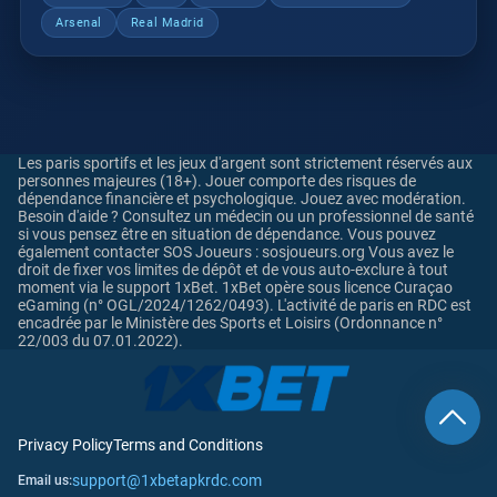
Arsenal
Real Madrid
Les paris sportifs et les jeux d'argent sont strictement réservés aux
personnes majeures (18+). Jouer comporte des risques de
dépendance financière et psychologique. Jouez avec modération.
Besoin d'aide ? Consultez un médecin ou un professionnel de santé
si vous pensez être en situation de dépendance. Vous pouvez
également contacter SOS Joueurs : sosjoueurs.org Vous avez le
droit de fixer vos limites de dépôt et de vous auto-exclure à tout
moment via le support 1xBet. 1xBet opère sous licence Curaçao
eGaming (n° OGL/2024/1262/0493). L'activité de paris en RDC est
encadrée par le Ministère des Sports et Loisirs (Ordonnance n°
22/003 du 07.01.2022).
Privacy Policy
Terms and Conditions
support@1xbetapkrdc.com
Email us: