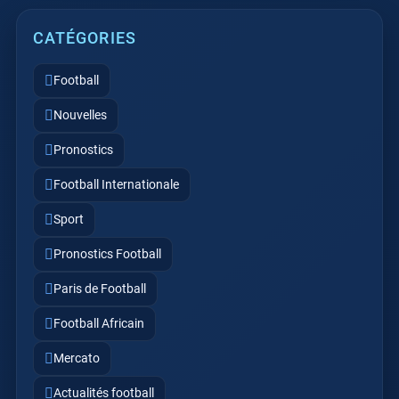
CATÉGORIES
Football
Nouvelles
Pronostics
Football Internationale
Sport
Pronostics Football
Paris de Football
Football Africain
Mercato
Actualités football