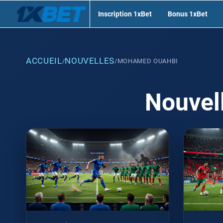
Inscription 1xBet
Bonus 1xBet
ACCUEIL
NOUVELLES
/
/
MOHAMED OUAHBI
Nouvel