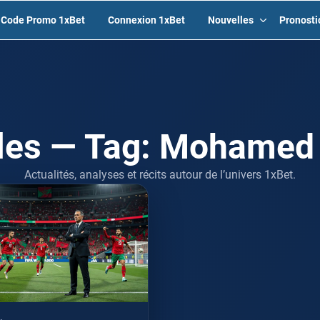
Code Promo 1xBet
Connexion 1xBet
Nouvelles
Pronosti
les — Tag: Mohamed
Actualités, analyses et récits autour de l’univers 1xBet.