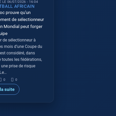
 LE 06/07/2026 - 16:04
TBALL AFRICAIN
oc prouve qu’un
ment de sélectionneur
un Mondial peut forger
uipe
 de sélectionneur à
es mois d’une Coupe du
st considéré, dans
 toutes les fédérations,
ne prise de risque
 Le…
0
0
 la suite