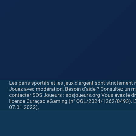
Les paris sportifs et les jeux d'argent sont stricteme
Jouez avec modération. Besoin d'aide ? Consultez un m
contacter SOS Joueurs : sosjoueurs.org Vous avez le dro
licence Curaçao eGaming (n° OGL/2024/1262/0493). L'ac
07.01.2022).