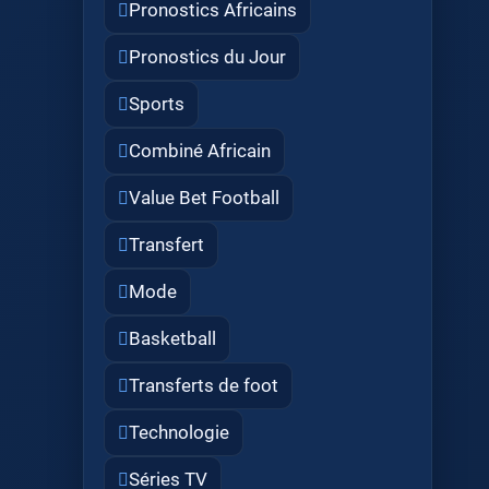
Pronostics Africains
Pronostics du Jour
Sports
Combiné Africain
Value Bet Football
Transfert
Mode
Basketball
Transferts de foot
Technologie
Séries TV