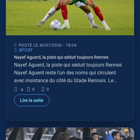
POSTÉ LE 30/07/2026 - 18:04
SPORT
Nayef Aguerd, la piste qui séduit toujours Rennes
Nayef Aguerd, la piste qui séduit toujours Rennes
Nayef Aguerd reste l’un des noms qui circulent
avec insistance du côté du Stade Rennais. Le…
0
0
4
Lire la suite