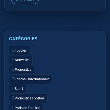
CATÉGORIES
Football
Nouvelles
Pronostics
Football Internationale
Sport
Pronostics Football
Paris de Football