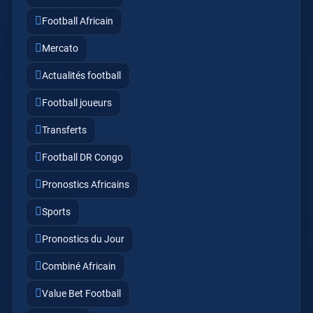
Football Africain
Mercato
Actualités football
Football joueurs
Transferts
Football DR Congo
Pronostics Africains
Sports
Pronostics du Jour
Combiné Africain
Value Bet Football