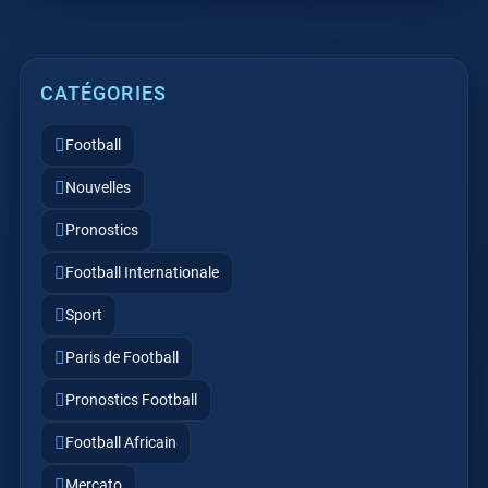
CATÉGORIES
Football
Nouvelles
Pronostics
Football Internationale
Sport
Paris de Football
Pronostics Football
Football Africain
Mercato