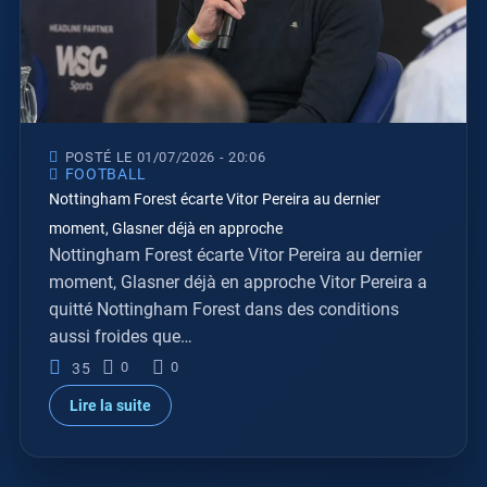
POSTÉ LE 01/07/2026 - 20:06
FOOTBALL
Nottingham Forest écarte Vitor Pereira au dernier
moment, Glasner déjà en approche
Nottingham Forest écarte Vitor Pereira au dernier
moment, Glasner déjà en approche Vitor Pereira a
quitté Nottingham Forest dans des conditions
aussi froides que…
0
0
35
Lire la suite