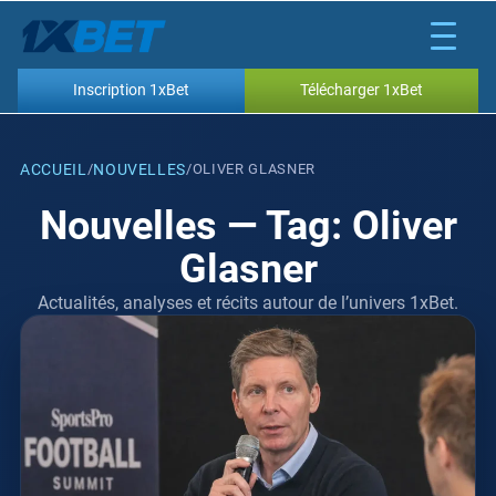
Inscription 1xBet
Télécharger 1xBet
Inscription 1xBet
ACCUEIL
NOUVELLES
/
/
OLIVER GLASNER
Bonus 1xBet
Nouvelles — Tag: Oliver
Code Promo 1xBet
Glasner
Connexion 1xBet
Actualités, analyses et récits autour de l’univers 1xBet.
Nouvelles
Pronostics