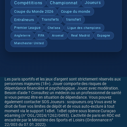
Compétitions
Championnat
Joueurs
Coupe du Monde 2026
Coupe du monde
Entraîneurs
Transferts
transfert
Premier League
Chelsea
Ligue des champions
Angleterre
FIFA
Arsenal
Real Madrid
Espagne
Manchester United
Les paris sportifs et les jeux d'argent sont strictement réservés aux
personnes majeures (18+). Jouer comporte des risques de
dépendance financière et psychologique. Jouez avec modération.
Besoin d'aide ? Consultez un médecin ou un professionnel de santé
si vous pensez être en situation de dépendance. Vous pouvez
également contacter SOS Joueurs : sosjoueurs.org Vous avez le
droit de fixer vos limites de dépôt et de vous auto-exclure à tout
moment via le support 1xBet. 1xBet opère sous licence Curaçao
eGaming (n° OGL/2024/1262/0493). L'activité de paris en RDC est
encadrée par le Ministère des Sports et Loisirs (Ordonnance n°
22/003 du 07.01.2022).