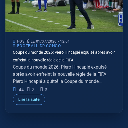
POSTÉ LE 01/07/2026 - 12:01
FOOTBALL DR CONGO
Coupe du monde 2026: Piero Hincapié expulsé après avoir
enfreint la nouvelle règle de la FIFA
Coupe du monde 2026: Piero Hincapié expulsé
après avoir enfreint la nouvelle règle de la FIFA
Piero Hincapié a quitté la Coupe du monde…
0
0
44
Lire la suite