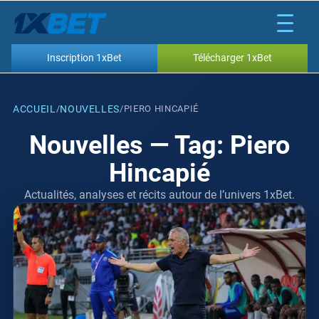
Inscription 1xBet
Télécharger 1xBet
Inscription 1xBet
ACCUEIL
NOUVELLES
/
/
PIERO HINCAPIÉ
Bonus 1xBet
Nouvelles — Tag: Piero
Code Promo 1xBet
Hincapié
Connexion 1xBet
Actualités, analyses et récits autour de l’univers 1xBet.
Nouvelles
Pronostics