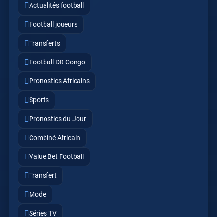
Actualités football
Football joueurs
Transferts
Football DR Congo
Pronostics Africains
Sports
Pronostics du Jour
Combiné Africain
Value Bet Football
Transfert
Mode
Séries TV