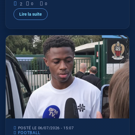
0
0
2
Lire la suite
POSTÉ LE 06/07/2026 - 15:07
FOOTBALL