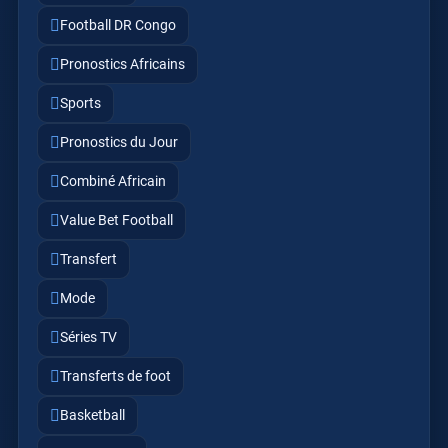
Football DR Congo
Pronostics Africains
Sports
Pronostics du Jour
Combiné Africain
Value Bet Football
Transfert
Mode
Séries TV
Transferts de foot
Basketball