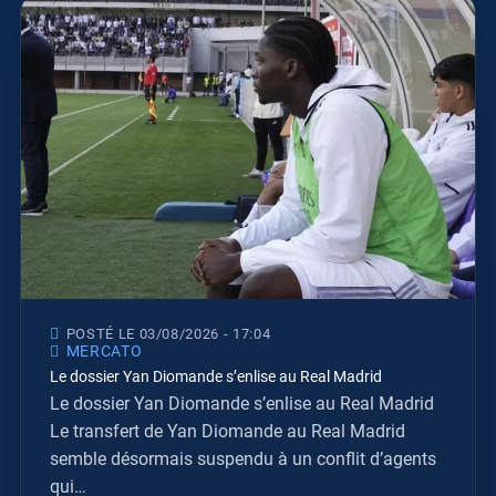
POSTÉ LE 03/08/2026 - 17:04
MERCATO
Le dossier Yan Diomande s’enlise au Real Madrid
Le dossier Yan Diomande s’enlise au Real Madrid
Le transfert de Yan Diomande au Real Madrid
semble désormais suspendu à un conflit d’agents
qui…