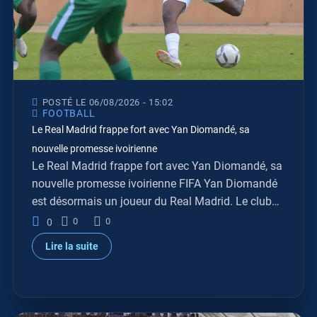
POSTÉ LE 06/08/2026 - 15:02
FOOTBALL
Le Real Madrid frappe fort avec Yan Diomandé, sa
nouvelle promesse ivoirienne
Le Real Madrid frappe fort avec Yan Diomandé, sa
nouvelle promesse ivoirienne FIFA Yan Diomandé
est désormais un joueur du Real Madrid. Le club…
0
0
0
Lire la suite