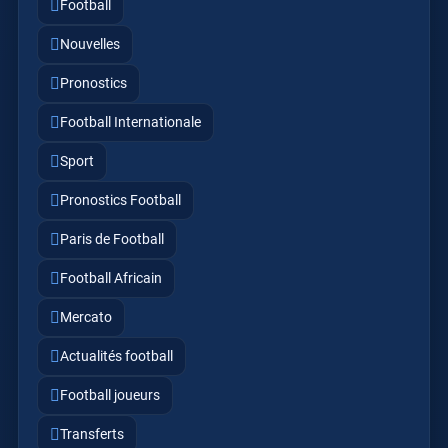
Football
Nouvelles
Pronostics
Football Internationale
Sport
Pronostics Football
Paris de Football
Football Africain
Mercato
Actualités football
Football joueurs
Transferts