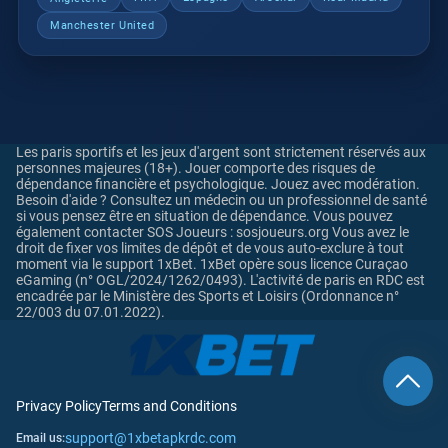
Manchester United
Les paris sportifs et les jeux d'argent sont strictement réservés aux
personnes majeures (18+). Jouer comporte des risques de
dépendance financière et psychologique. Jouez avec modération.
Besoin d'aide ? Consultez un médecin ou un professionnel de santé
si vous pensez être en situation de dépendance. Vous pouvez
également contacter SOS Joueurs : sosjoueurs.org Vous avez le
droit de fixer vos limites de dépôt et de vous auto-exclure à tout
moment via le support 1xBet. 1xBet opère sous licence Curaçao
eGaming (n° OGL/2024/1262/0493). L'activité de paris en RDC est
encadrée par le Ministère des Sports et Loisirs (Ordonnance n°
22/003 du 07.01.2022).
Privacy Policy
Terms and Conditions
support@1xbetapkrdc.com
Email us: