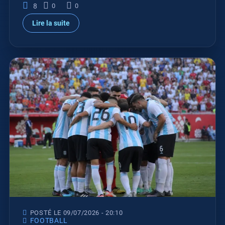
0
0
8
Lire la suite
POSTÉ LE 09/07/2026 - 20:10
FOOTBALL