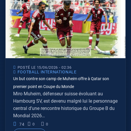
POSTÉ LE 15/06/2026 - 02:36
FOOTBALL INTERNATIONALE
Un but contre son camp de Muheim offre à Qatar son
premier point en Coupe du Monde
Miro Muheim, défenseur suisse évoluant au
Hambourg SV, est devenu malgré lui le personnage
central d’une rencontre historique du Groupe B du
Mondial 2026…
0
0
74