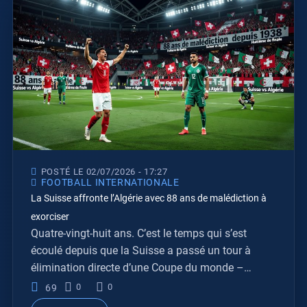
POSTÉ LE 02/07/2026 - 17:27
FOOTBALL INTERNATIONALE
La Suisse affronte l’Algérie avec 88 ans de malédiction à
exorciser
Quatre-vingt-huit ans. C’est le temps qui s’est
écoulé depuis que la Suisse a passé un tour à
élimination directe d’une Coupe du monde –…
0
0
69