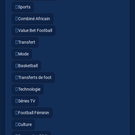
Sports
Combiné Africain
Value Bet Football
Transfert
Mode
Basketball
Transferts de foot
Technologie
Séries TV
Football Féminin
Culture