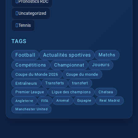
Pronostics RDC
Uncategorized
Tennis
TAGS
Football
Actualités sportives
Matchs
Compétitions
Championnat
Joueurs
Coupe du Monde 2026
Coupe du monde
Entraîneurs
Transferts
transfert
Premier League
Ligue des champions
Chelsea
Angleterre
FIFA
Arsenal
Espagne
Real Madrid
Manchester United