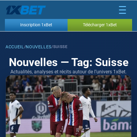
Inscription 1xBet
Télécharger 1xBet
Inscription 1xBet
ACCUEIL
NOUVELLES
/
/
SUISSE
Bonus 1xBet
Nouvelles — Tag: Suisse
Code Promo 1xBet
Actualités, analyses et récits autour de l’univers 1xBet.
Connexion 1xBet
Nouvelles
Pronostics