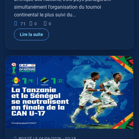
simultanément l’organisation du tournoi
continental le plus suivi du…
0
0
71
Lire la suite
POSTÉ LE 04/06/2026 - 02:18