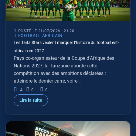
POSTÉ LE 21/07/2026 - 21:20
FOOTBALL AFRICAIN
Les Taifa Stars veulent marquer l’histoire du football est-
africain en 2027
Pays co-organisateur de la Coupe d’Afrique des
Nations 2027, la Tanzanie aborde cette
compétition avec des ambitions déclarées :
atteindre le dernier carré, voire…
0
0
4
Lire la suite