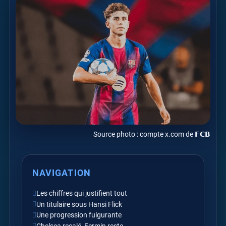
Source photo : compte x.com de 𝗙𝗖𝗕
NAVIGATION
Les chiffres qui justifient tout
Un titulaire sous Hansi Flick
Une progression fulgurante
Chelsea recalé, Fermin reste