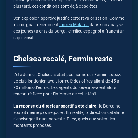
plus tard, ces conditions sont déjà obsolètes.
Son explosion sportive justifie cette revalorisation. Comme
le soulignait récemment
Lucien Malama
dans son analyse
des jeunes talents du Barça, le milieu espagnol a franchi un
cap décisif.
Chelsea recalé, Fermin reste
L’été dernier, Chelsea s’était positionné sur Fermin Lopez.
Le club londonien avait formulé des offres allant de 45 à
70 millions d’euros. Les agents du joueur avaient alors
rencontré Deco pour l’informer de cet intérêt.
La réponse du directeur sportif a été claire
: le Barça ne
voulait même pas négocier. En réalité, la direction catalane
n’envisageait aucune vente. Et ce, quels que soient les
montants proposés.