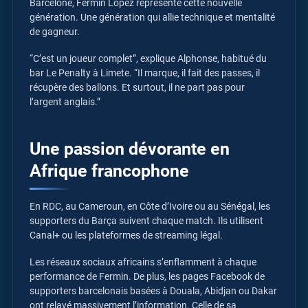
Barcelone, Fermin Lopez représente cette nouvelle
génération. Une génération qui allie technique et mentalité
de gagneur.
“C’est un joueur complet”, explique Alphonse, habitué du
bar Le Penalty à Limete. “Il marque, il fait des passes, il
récupère des ballons. Et surtout, il ne part pas pour
l’argent anglais.”
Une passion dévorante en
Afrique francophone
En RDC, au Cameroun, en Côte d’Ivoire ou au Sénégal, les
supporters du Barça suivent chaque match. Ils utilisent
Canal+ ou les plateformes de streaming légal.
Les réseaux sociaux africains s’enflamment à chaque
performance de Fermin. De plus, les pages Facebook de
supporters barcelonais basées à Douala, Abidjan ou Dakar
ont relayé massivement l’information. Celle de sa