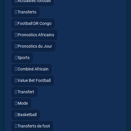
Actualités football
Transferts
Football DR Congo
Pronostics Africains
Pronostics du Jour
Sports
Combiné Africain
Value Bet Football
Transfert
Mode
Basketball
Transferts de foot