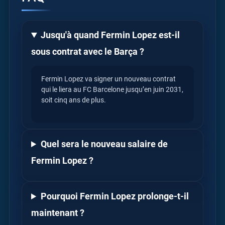
Jusqu'à quand Fermin Lopez est-il
sous contrat avec le Barça ?
Fermin Lopez va signer un nouveau contrat
qui le liera au FC Barcelone jusqu’en juin 2031,
soit cinq ans de plus.
Quel sera le nouveau salaire de
Fermin Lopez ?
Pourquoi Fermin Lopez prolonge-t-il
maintenant ?