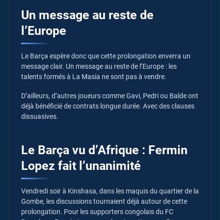
Un message au reste de
l’Europe
Le Barça espère donc que cette prolongation enverra un
message clair. Un message au reste de l’Europe : les
talents formés à La Masia ne sont pas à vendre.
D’ailleurs, d’autres joueurs comme Gavi, Pedri ou Balde ont
déjà bénéficié de contrats longue durée. Avec des clauses
dissuasives.
Le Barça vu d’Afrique : Fermin
Lopez fait l’unanimité
Vendredi soir à Kinshasa, dans les maquis du quartier de la
Gombe, les discussions tournaient déjà autour de cette
prolongation. Pour les supporters congolais du FC