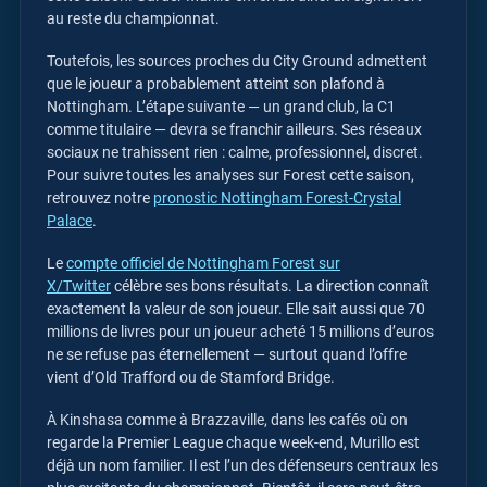
au reste du championnat.
Toutefois, les sources proches du City Ground admettent
que le joueur a probablement atteint son plafond à
Nottingham. L’étape suivante — un grand club, la C1
comme titulaire — devra se franchir ailleurs. Ses réseaux
sociaux ne trahissent rien : calme, professionnel, discret.
Pour suivre toutes les analyses sur Forest cette saison,
retrouvez notre
pronostic Nottingham Forest-Crystal
Palace
.
Le
compte officiel de Nottingham Forest sur
X/Twitter
célèbre ses bons résultats. La direction connaît
exactement la valeur de son joueur. Elle sait aussi que 70
millions de livres pour un joueur acheté 15 millions d’euros
ne se refuse pas éternellement — surtout quand l’offre
vient d’Old Trafford ou de Stamford Bridge.
À Kinshasa comme à Brazzaville, dans les cafés où on
regarde la Premier League chaque week-end, Murillo est
déjà un nom familier. Il est l’un des défenseurs centraux les