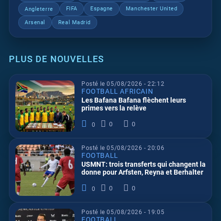
Angleterre
FIFA
Espagne
Manchester United
Arsenal
Real Madrid
PLUS DE NOUVELLES
Posté le 05/08/2026 - 22:12
FOOTBALL AFRICAIN
Les Bafana Bafana flèchent leurs
primes vers la relève
0
0
0
Posté le 05/08/2026 - 20:06
FOOTBALL
USMNT: trois transferts qui changent la
donne pour Arfsten, Reyna et Berhalter
0
0
0
Posté le 05/08/2026 - 19:05
FOOTBALL