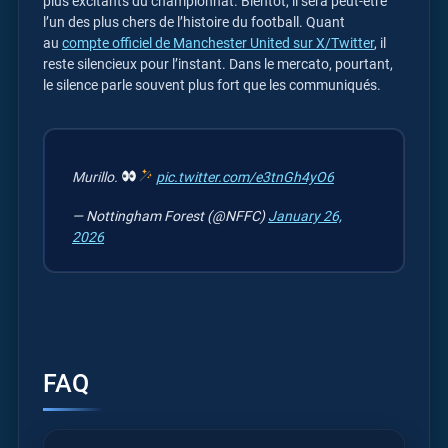
plus excitants du championnat. Bientôt, il sera peut-être
l’un des plus chers de l’histoire du football. Quant
au
compte officiel de Manchester United sur X/Twitter
, il
reste silencieux pour l’instant. Dans le mercato, pourtant,
le silence parle souvent plus fort que les communiqués.
Murillo.
pic.twitter.com/e3tnGh4yO6
— Nottingham Forest (@NFFC)
January 26,
2026
FAQ