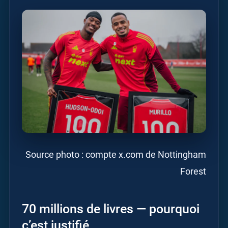
Source photo : compte x.com de Nottingham
Forest
70 millions de livres — pourquoi
c’est justifié