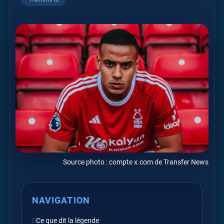
Source photo : compte x.com de Transfer News
NAVIGATION
Ce que dit la légende