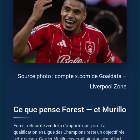
Source photo : compte x.com de Goaldata –
Liverpool Zone
Ce que pense Forest — et Murillo
Forest refuse de vendre à n’importe quel prix. La
qualification en Ligue des Champions reste un objectif réel
cette saison. Garder Murillo enverrait ainsi un signal fort