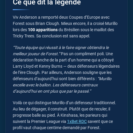
Ce que dit la légende
Viv Anderson a remporté deux Coupes d’Europe avec
Forest sous Brian Clough. Mieux encore, il a croisé Murillo
lors des
100 apparitions
du Brésilien sous le maillot des
Tricky Trees. Sa conclusion est sans appel.
“Toute équipe qui réussit à le faire signer obtiendra le
meilleur joueur de Forest.”
Pas un compliment poli. Une
déclaration franche de la part d’un homme qui a côtoyé
Larry Lloyd et Kenny Burns — deux défenseurs légendaires
de l’ère Clough. Par ailleurs, Anderson souligne que les
défenseurs d’aujourd’hui sont bien différents :
“Murillo
excelle avec le ballon. Les défenseurs centraux
d’aujourd’hui en ont plus que par le passé.”
Voilà ce qui distingue Murillo d’un défenseur traditionnel.
Au lieu de dégager, il construit. Plutôt que de reculer, il
progresse balle au pied. À Kinshasa, les parieurs qui
suivent la Premier League via
1xBet RDC
savent que ce
profil vaut chaque centime demandé par Forest.