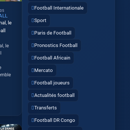
Football Internationale
:05
ALL
Sport
al, le
all
Paris de Football
Pronostics Football
l, le
l
Football Africain
e
Mercato
emble
Football joueurs
Actualités football
Transferts
Football DR Congo