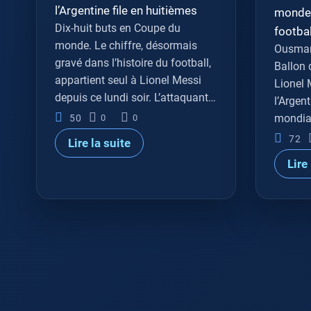
l’Argentine file en huitièmes
monde 
Dix-huit buts en Coupe du
footbal
monde. Le chiffre, désormais
Ousman
gravé dans l’histoire du football,
Ballon 
appartient seul à Lionel Messi
Lionel 
depuis ce lundi soir. L’attaquant…
l’Argen
mondial
0
0
50
72
Lire la suite
Lire