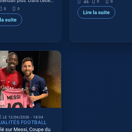
’attendait plus. Dans cette…
0
0
46
0
0
Lire la suite
 la suite
 LE 12/06/2026 - 18:04
UALITÉS FOOTBALL
é sur Messi, Coupe du