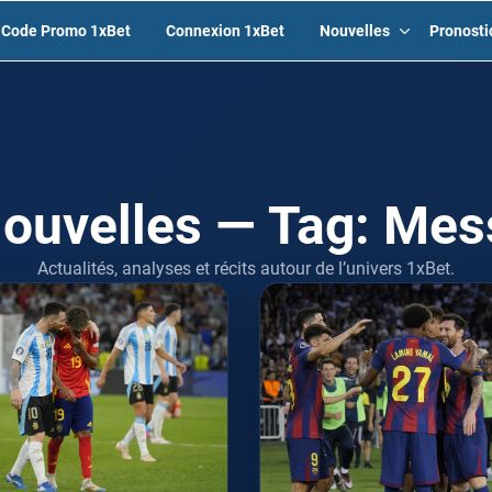
Code Promo 1xBet
Connexion 1xBet
Nouvelles
Pronosti
ouvelles — Tag: Mes
Actualités, analyses et récits autour de l’univers 1xBet.