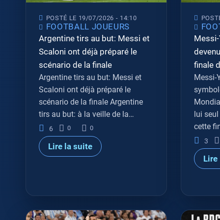
POSTÉ LE 19/07/2026 - 14:10
POSTÉ
FOOTBALL JOUEURS
FOO
Argentine tirs au but: Messi et
Messi-
Scaloni ont déjà préparé le
devenu
scénario de la finale
finale 
Argentine tirs au but: Messi et
Messi-
Scaloni ont déjà préparé le
symbole
scénario de la finale Argentine
Mondia
tirs au but: à la veille de la…
lui seul
cette f
0
0
6
3
Lire la suite
Lire